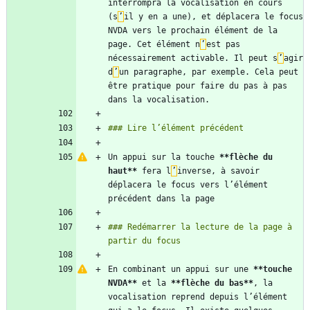
interrompra la vocalisation en cours 
(s
’
il y en a une), et déplacera le focus 
NVDA vers le prochain élément de la 
page. Cet élément n
’
est pas 
nécessairement activable. Il peut s
’
agir 
d
’
un paragraphe, par exemple. Cela peut 
être pratique pour faire du pas à pas 
Un appui sur la touche 
**flèche du 
haut
**
 fera l
’
inverse, à savoir 
déplacera le focus vers l’élément 
### Redémarrer la lecture de la page à 
En combinant un appui sur une 
**touche 
NVDA
**
 et la 
**flèche du bas
**
, la 
vocalisation reprend depuis l’élément 