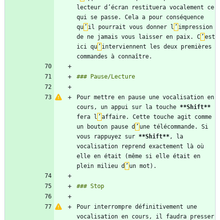
lecteur d’écran restituera vocalement ce 
qui se passe. Cela a pour conséquence 
qu
’
il pourrait vous donner l
’
impression 
de ne jamais vous laisser en paix. C
’
est 
ici qu
’
interviennent les deux premières 
Pour mettre en pause une vocalisation en 
cours, un appui sur la touche 
**Shift
**
fera l
’
affaire. Cette touche agit comme 
un bouton pause d
’
une télécommande. Si 
vous rappuyez sur 
**Shift
**
, la 
vocalisation reprend exactement là où 
elle en était (même si elle était en 
plein milieu d
’
Pour interrompre définitivement une 
vocalisation en cours, il faudra presser 