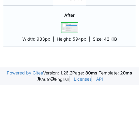
After
Width:
983px
| Height:
594px
|
Size:
42 KiB
Powered by Gitea
Version: 1.26.2
Page:
80ms
Template:
20ms
Licenses
API
Auto
English