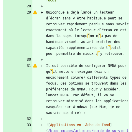
Quiconque a déjà lancé un lecteur 
d’écran sans y être habitué.e peut se 
retrouver rapidement perdu.e sans savoir 
exactement où le lecteur d’écran en est 
dans la page. Lorsqu
’
on n
’
a pas de 
handicap visuel, autant profiter des 
capacités supplémentaires de l
’
outil 
pour permettre de mieux s
’
Il est possible de configurer NVDA pour 
qu
’
il mette en exergue (via un 
encadrement coloré) différents types de 
focus. Ces options se trouvent dans les 
préférences de NVDA. Pour y accéder, 
lancez NVDA. Par défaut, il va se 
retrouver minimisé dans les applications 
masquées sur Windows (sur Mac, je ne 
![
Applications en tâche de fond
]
(
/blog_images/articles/guide_de_survie_l