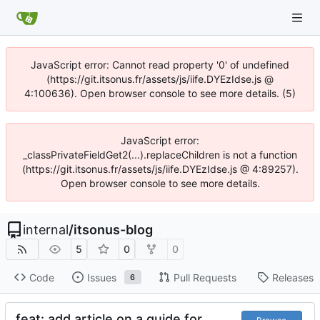
JavaScript error: Cannot read property '0' of undefined
(https://git.itsonus.fr/assets/js/iife.DYEzIdse.js @
4:100636). Open browser console to see more details. (5)
JavaScript error:
_classPrivateFieldGet2(...).replaceChildren is not a function
(https://git.itsonus.fr/assets/js/iife.DYEzIdse.js @ 4:89257).
Open browser console to see more details.
internal
/
itsonus-blog
5
0
0
Code
Issues
Pull Requests
Releases
6
feat: add article on a guide for