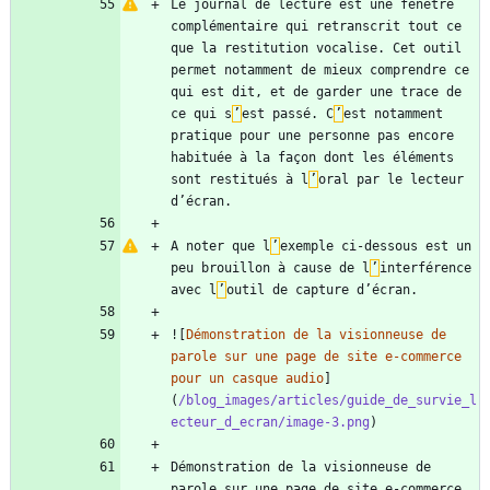
Le journal de lecture est une fenêtre 
complémentaire qui retranscrit tout ce 
que la restitution vocalise. Cet outil 
permet notamment de mieux comprendre ce 
qui est dit, et de garder une trace de 
ce qui s
’
est passé. C
’
est notamment 
pratique pour une personne pas encore 
habituée à la façon dont les éléments 
sont restitués à l
’
oral par le lecteur 
A noter que l
’
exemple ci-dessous est un 
peu brouillon à cause de l
’
interférence 
avec l
’
![
Démonstration de la visionneuse de 
parole sur une page de site e-commerce 
pour un casque audio
]
(
/blog_images/articles/guide_de_survie_l
ecteur_d_ecran/image-3.png
Démonstration de la visionneuse de 
parole sur une page de site e-commerce 