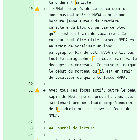
tard dans l
’
-
 **Mettre en évidence le curseur du 
mode navigation** : NVDA ajoute une 
bordure jaune autour du première 
caractère du bloc ou partie de bloc 
qu
’
il est en train de vocaliser. Ce 
curseur peut être utile lorsque NVDA est 
en train de vocaliser un long 
paragraphe. Par défaut, NVDA ne lit pas 
tout le paragraphe d
’
un coup, mais va le 
découper en morceaux. Ce curseur indique 
le début du morceau qu
’
il est en train 
Avec tous ces focus actif, outre le beau 
sapin de Noël que ça produit, vous avez 
maintenant une meilleure compréhension 
de l
’
endroit où se trouve le focus de 