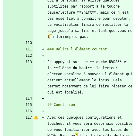
qui a le focus. Il existe quelques 
subtilités par rapport à la touche 
pause/lecture 
**Shift
**
, mais ce n
’
est 
pas essentiel à connaître pour débuter. 
La vocalisation finira de restituer la 
page jusqu’à sa fin, et tant que vous ne 
l
’
En appuyant sur une 
**touche NVDA
**
 et 
la 
**flèche du haut
**
, le lecteur 
d’écran vocalise à nouveau l’élément qui 
détient actuellement le focus. Cela 
permet notamment de lui faire répéter ce 
Avec ces quelques configurations et 
touches, il vous sera désormais possible 
de vous familiariser avec les bases de 
NVDA. Bien qu
’
il reste le défi de bien 