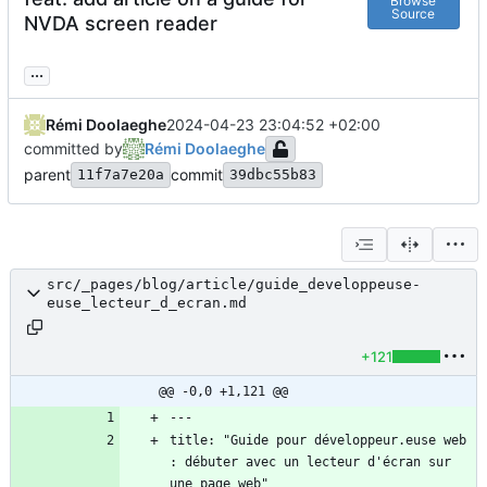
Browse
Source
NVDA screen reader
...
Rémi Doolaeghe
2024-04-23 23:04:52 +02:00
committed by
Rémi Doolaeghe
parent
commit
11f7a7e20a
39dbc55b83
src/_pages/blog/article/guide_developpeuse-
euse_lecteur_d_ecran.md
+121
@@ -0,0 +1,121 @@
title: "Guide pour développeur.euse web 
: débuter avec un lecteur d'écran sur 