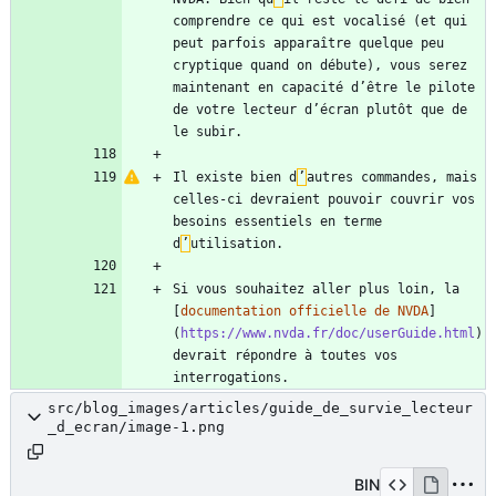
comprendre ce qui est vocalisé (et qui 
peut parfois apparaître quelque peu 
cryptique quand on débute), vous serez 
maintenant en capacité d’être le pilote 
de votre lecteur d’écran plutôt que de 
Il existe bien d
’
autres commandes, mais 
celles-ci devraient pouvoir couvrir vos 
besoins essentiels en terme 
d
’
Si vous souhaitez aller plus loin, la 
[
documentation officielle de NVDA
]
(
https://www.nvda.fr/doc/userGuide.html
) 
devrait répondre à toutes vos 
src/blog_images/articles/guide_de_survie_lecteur
_d_ecran/image-1.png
BIN