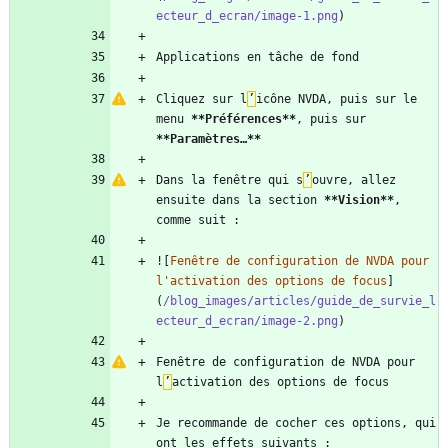
ecteur_d_ecran/image-1.png
Cliquez sur l
’
icône NVDA, puis sur le 
menu 
**Préférences
**
, puis sur 
**Paramètres…
**
Dans la fenêtre qui s
’
ouvre, allez 
ensuite dans la section 
**Vision
**
, 
![
Fenêtre de configuration de NVDA pour 
l'activation des options de focus
]
(
/blog_images/articles/guide_de_survie_l
ecteur_d_ecran/image-2.png
Fenêtre de configuration de NVDA pour 
l
’
Je recommande de cocher ces options, qui 