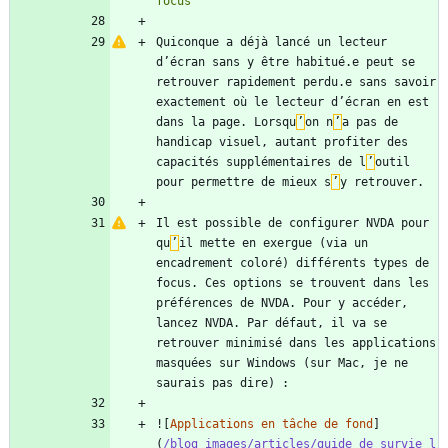
Quiconque a déjà lancé un lecteur 
d’écran sans y être habitué.e peut se 
retrouver rapidement perdu.e sans savoir 
exactement où le lecteur d’écran en est 
dans la page. Lorsqu
’
on n
’
a pas de 
handicap visuel, autant profiter des 
capacités supplémentaires de l
’
outil 
pour permettre de mieux s
’
Il est possible de configurer NVDA pour 
qu
’
il mette en exergue (via un 
encadrement coloré) différents types de 
focus. Ces options se trouvent dans les 
préférences de NVDA. Pour y accéder, 
lancez NVDA. Par défaut, il va se 
retrouver minimisé dans les applications 
masquées sur Windows (sur Mac, je ne 
![
Applications en tâche de fond
]
(
/blog_images/articles/guide_de_survie_l