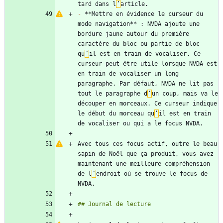
tard dans l
’
-
 **Mettre en évidence le curseur du 
mode navigation** : NVDA ajoute une 
bordure jaune autour du première 
caractère du bloc ou partie de bloc 
qu
’
il est en train de vocaliser. Ce 
curseur peut être utile lorsque NVDA est 
en train de vocaliser un long 
paragraphe. Par défaut, NVDA ne lit pas 
tout le paragraphe d
’
un coup, mais va le 
découper en morceaux. Ce curseur indique 
le début du morceau qu
’
il est en train 
Avec tous ces focus actif, outre le beau 
sapin de Noël que ça produit, vous avez 
maintenant une meilleure compréhension 
de l
’
endroit où se trouve le focus de 