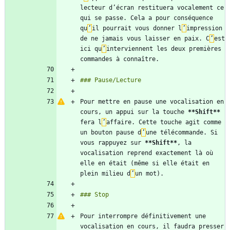
lecteur d’écran restituera vocalement ce 
qui se passe. Cela a pour conséquence 
qu
’
il pourrait vous donner l
’
impression 
de ne jamais vous laisser en paix. C
’
est 
ici qu
’
interviennent les deux premières 
Pour mettre en pause une vocalisation en 
cours, un appui sur la touche 
**Shift
**
fera l
’
affaire. Cette touche agit comme 
un bouton pause d
’
une télécommande. Si 
vous rappuyez sur 
**Shift
**
, la 
vocalisation reprend exactement là où 
elle en était (même si elle était en 
plein milieu d
’
Pour interrompre définitivement une 
vocalisation en cours, il faudra presser 