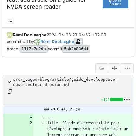
Browse
Source
NVDA screen reader
...
Rémi Doolaeghe
2024-04-23 23:04:52 +02:00
committed by
Rémi Doolaeghe
parent
commit
11f7a7e20a
5ab2b836d4
src/_pages/blog/article/guide_developpeuse-
euse_lecteur_d_ecran.md
+121
@@ -0,0 +1,121 @@
title: "Guide d'accessibilité pour 
développeur.euse web : débuter avec un 