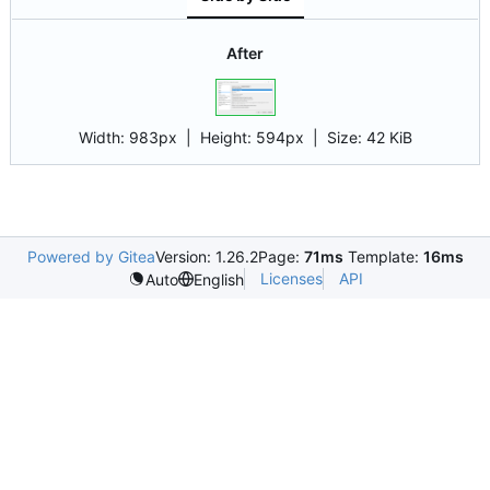
After
Width:
983px
| Height:
594px
|
Size:
42 KiB
Powered by Gitea
Version: 1.26.2
Page:
71ms
Template:
16ms
Licenses
API
Auto
English