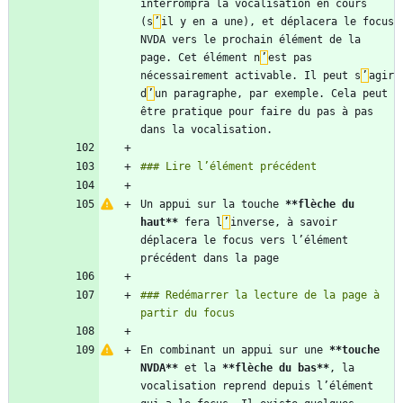
interrompra la vocalisation en cours 
(s
’
il y en a une), et déplacera le focus 
NVDA vers le prochain élément de la 
page. Cet élément n
’
est pas 
nécessairement activable. Il peut s
’
agir 
d
’
un paragraphe, par exemple. Cela peut 
être pratique pour faire du pas à pas 
Un appui sur la touche 
**flèche du 
haut
**
 fera l
’
inverse, à savoir 
déplacera le focus vers l’élément 
### Redémarrer la lecture de la page à 
En combinant un appui sur une 
**touche 
NVDA
**
 et la 
**flèche du bas
**
, la 
vocalisation reprend depuis l’élément 