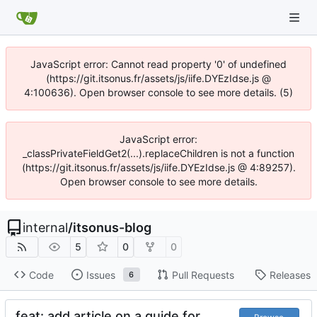
JavaScript error: Cannot read property '0' of undefined
(https://git.itsonus.fr/assets/js/iife.DYEzIdse.js @
4:100636). Open browser console to see more details. (5)
JavaScript error:
_classPrivateFieldGet2(...).replaceChildren is not a function
(https://git.itsonus.fr/assets/js/iife.DYEzIdse.js @ 4:89257).
Open browser console to see more details.
internal
/
itsonus-blog
5
0
0
Code
Issues
Pull Requests
Releases
6
feat: add article on a guide for