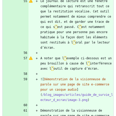
Le journal de lecture est une fenêtre 
complémentaire qui retranscrit tout ce 
que la restitution vocalise. Cet outil 
permet notamment de mieux comprendre ce 
qui est dit, et de garder une trace de 
ce qui s
’
est passé. C
’
est notamment 
pratique pour une personne pas encore 
habituée à la façon dont les éléments 
sont restitués à l
’
oral par le lecteur 
A noter que l
’
exemple ci-dessous est un 
peu brouillon à cause de l
’
interférence 
avec l
’
![
Démonstration de la visionneuse de 
parole sur une page de site e-commerce 
pour un casque audio
]
(
/blog_images/articles/guide_de_survie_l
ecteur_d_ecran/image-3.png
Démonstration de la visionneuse de 
parole sur une page de site e-commerce 