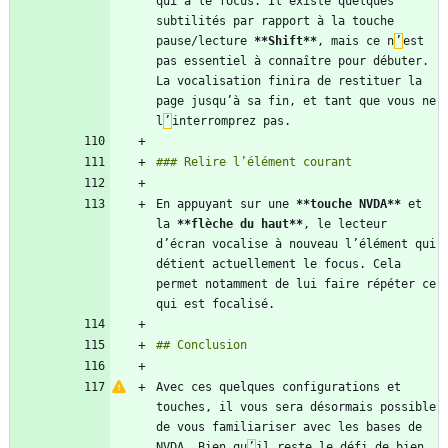
qui a le focus. Il existe quelques 
subtilités par rapport à la touche 
pause/lecture 
**Shift
**
, mais ce n
’
est 
pas essentiel à connaître pour débuter. 
La vocalisation finira de restituer la 
page jusqu’à sa fin, et tant que vous ne 
l
’
En appuyant sur une 
**touche NVDA
**
 et 
la 
**flèche du haut
**
, le lecteur 
d’écran vocalise à nouveau l’élément qui 
détient actuellement le focus. Cela 
permet notamment de lui faire répéter ce 
Avec ces quelques configurations et 
touches, il vous sera désormais possible 
de vous familiariser avec les bases de 
NVDA. Bien qu
’
il reste le défi de bien 