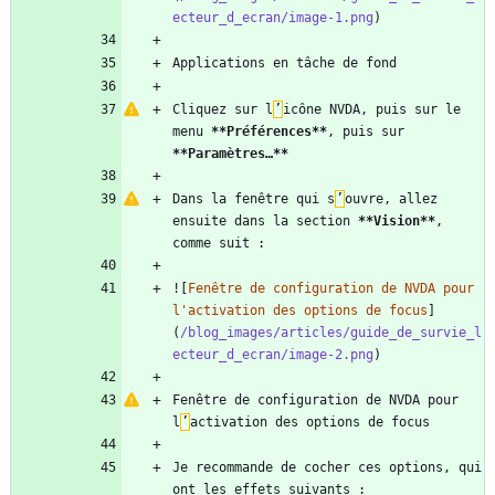
ecteur_d_ecran/image-1.png
Cliquez sur l
’
icône NVDA, puis sur le 
menu 
**Préférences
**
, puis sur 
**Paramètres…
**
Dans la fenêtre qui s
’
ouvre, allez 
ensuite dans la section 
**Vision
**
, 
![
Fenêtre de configuration de NVDA pour 
l'activation des options de focus
]
(
/blog_images/articles/guide_de_survie_l
ecteur_d_ecran/image-2.png
Fenêtre de configuration de NVDA pour 
l
’
Je recommande de cocher ces options, qui 