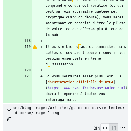
comprendre ce qui est vocalisé (et qui 
peut parfois apparaître quelque peu 
cryptique quand on débute), vous serez 
maintenant en capacité d’être le pilote 
de votre lecteur d’écran plutôt que de 
Il existe bien d
’
autres commandes, mais 
celles-ci devraient pouvoir couvrir vos 
besoins essentiels en terme 
d
’
Si vous souhaitez aller plus loin, la 
[
documentation officielle de NVDA
]
(
https://www.nvda.fr/doc/userGuide.html
) 
devrait répondre à toutes vos 
src/blog_images/articles/guide_de_survie_lecteur
_d_ecran/image-1.png
BIN